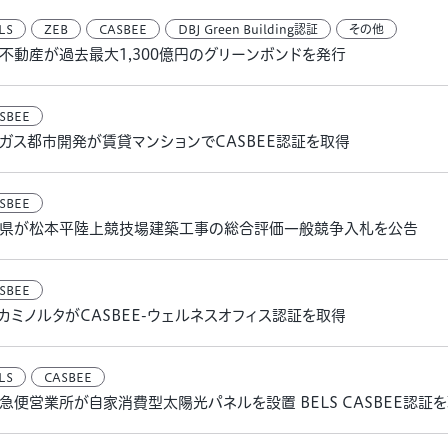
LS
ZEB
CASBEE
DBJ Green Building認証
その他
不動産が過去最大1,300億円のグリーンボンドを発行
SBEE
ガス都市開発が賃貸マンションでCASBEE認証を取得
SBEE
県が松本平陸上競技場建築工事の総合評価一般競争入札を公告
SBEE
カミノルタがCASBEE-ウェルネスオフィス認証を取得
LS
CASBEE
急便営業所が自家消費型太陽光パネルを設置 BELS CASBEE認証