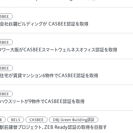
SBEE
会社鉃鋼ビルディングが CASBEE認証を取得
SBEE
タワー大阪がCASBEEスマートウェルネスオフィス認証を取得
SBEE
住宅が賃貸マンション6物件でCASBEE認証を取得
SBEE
ハウスリートが9物件でCASBEE認証を取得
B
BELS
CASBEE
DBJ Green Building認証
駅前建替プロジェクト、ZEB Ready認証の取得を目指す