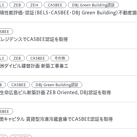
LS
ZEB
ZEH
CASBEE
DBJ Green Building認証
境性能評価・認証（BELS・CASBEE・DBJ Green Building）不動
SBEE
XレジデンスでCASBEE認証を取得
LS
ZEB
CASBEE
その他
洲ダイビル建替計画 新築工事着工
B
CASBEE
DBJ Green Building認証
生命広島ビル新築計画 ZEB Oriented、DBJ認証を取得
SBEE
関キャピタル 賃貸型冷凍冷蔵倉庫でCASBEE認証を取得