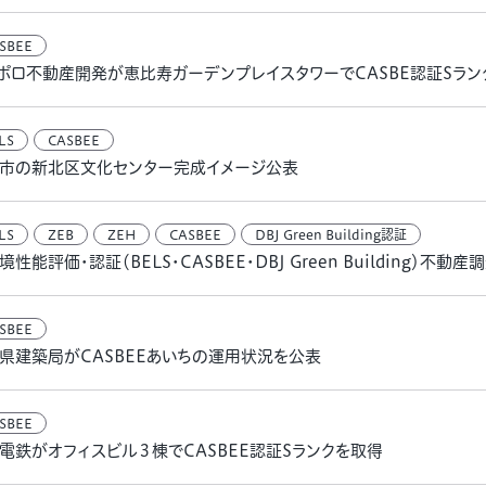
SBEE
ポロ不動産開発が恵比寿ガーデンプレイスタワーでCASBE認証Sラン
LS
CASBEE
市の新北区文化センター完成イメージ公表
LS
ZEB
ZEH
CASBEE
DBJ Green Building認証
境性能評価・認証（BELS・CASBEE・DBJ Green Building）不動
SBEE
県建築局がCASBEEあいちの運用状況を公表
SBEE
電鉄がオフィスビル３棟でCASBEE認証Sランクを取得