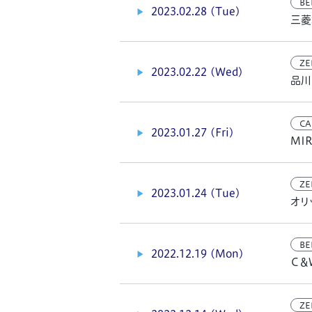
BE
2023.02.28 (Tue)
三菱
ZE
2023.02.22 (Wed)
品川
CA
2023.01.27 (Fri)
MI
ZE
2023.01.24 (Tue)
オリ
BE
2022.12.19 (Mon)
Ｃ＆
ZE