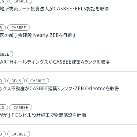
LS
CASBEE
地所物流リート投資法人がCASBEE・BELS認証を取得
B
CASBEE
区の新庁舎建設 Nearly ZEBを目指す
SBEE
RARTHホールディングスがCASBEE建築Aランクを取得
B
BELS
CASBEE
ックス不動産がCASBEE建築Sランク・ZEB Orientedを取得
LS
CASBEE
ＷがＪＦＥシビル設計施工で物流施設を計画
B
CASBEE