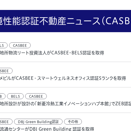
境性能認証不動産ニュース(CASBE
LS
CASBEE
地所物流リート投資法人がCASBEE・BELS認証を取得
SBEE
メビルがCASBEE‐スマートウェルネスオフィス認証Sランクを取得
B
BELS
CASBEE
地所設計が設計の「新菱冷熱工業イノベーションハブ本館」でZEB認
SBEE
DBJ Green Building認証
その他
流通センターがDBJ Green Building 認証を取得