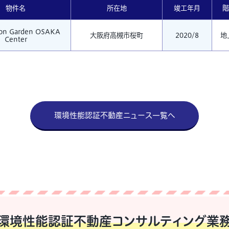
物件名
所在地
竣工年月
階
ion Garden OSAKA
大阪府高槻市桜町
2020/8
地
Center
環境性能認証不動産ニュース一覧へ
環境性能認証不動産
コンサルティング業