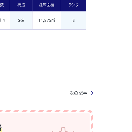
数
構造
延床面積
ランク
上4
S造
11,875㎡
S
次の記事
務