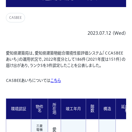
CASBEE
2023.07.12 (Wed)
愛知県建築局は、愛知県建築物総合環境性能評価システム「ＣCASBEE
あいち」の運用状況で、2022年度分として186件（2021年度は151件）の
届け出があり、ランクSを3件認定したことを公表しました。
CASBEEあいちについては
こちら
所
物件
階
延床
環境認証
在
竣工年月
構造
名
数
積
地
三菱
愛
電機