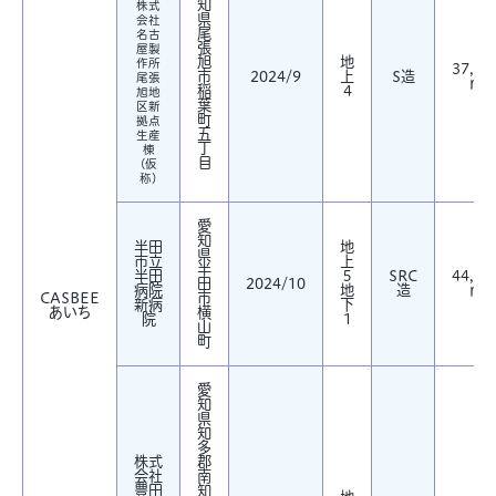
知
株式
県
会社
尾
名古
張
屋製
旭
地
作所
37,10
市
2024/9
上
S造
尾張
㎡
稲
4
旭地
葉
区新
町
拠点
五
生産
丁
棟
目
(仮
称)
愛
知
半田
地
県
市立
上
半
半田
５
SRC
44,31
田
2024/10
病院
地
造
㎡
CASBEE
市
新病
下
あいち
横
院
1
山
町
愛
知
県
知
多
株式
郡
会社
南
豊田
知