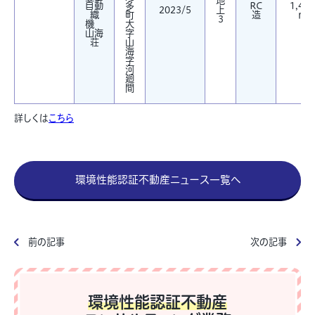
地
自動
多
RC
1,497
2023/5
上
織
町
造
㎡
3
機
大
山海
字
荘
山
海
字
河
廻
間
詳しくは
こちら
環境性能認証不動産ニュース一覧へ
前の記事
次の記事
環境性能認証不動産