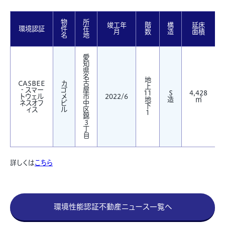
物
所
竣工年
階
構
延床
環境認証
件
在
月
数
造
面積
名
地
愛
知
県
名
地
CASBEE
カ
古
上
‐スマー
ゴ
屋
11
S
4,428
トウェル
メ
市
2022/6
地
造
㎡
ネスオフ
ビ
中
下
ィス
ル
区
1
錦
3
丁
目
詳しくは
こちら
環境性能認証不動産ニュース一覧へ