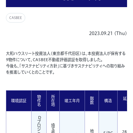
CASBEE
2023.09.21 (Thu)
大和ハウスリート投資法人(東京都千代田区)は、本投資法人が保有する
9物件について、CASBEE不動産評価認証を取得しました。
今後も、「サステナビリティ方針」に基づきサステナビリティへの取り組み
を推進していくとのことです。
物
所
階
延床
環境認証
件
在
竣工年月
構造
数
積
名
地
D
プ
ロ
埼
ジ
玉
地
28,45