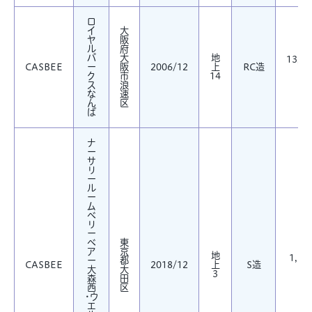
ロ
イ
大
ヤ
阪
ル
府
パ
大
地
13,88
CASBEE
ー
阪
2006/12
上
RC造
㎡
ク
市
14
ス
浪
な
速
ん
区
ば
ナ
ー
サ
リ
ー
ル
ー
ム
ベ
リ
ー
ベ
東
ア
京
地
1,36
ー
都
CASBEE
2018/12
上
S造
大
大
㎡
3
森
田
西
区
・ウ
エ