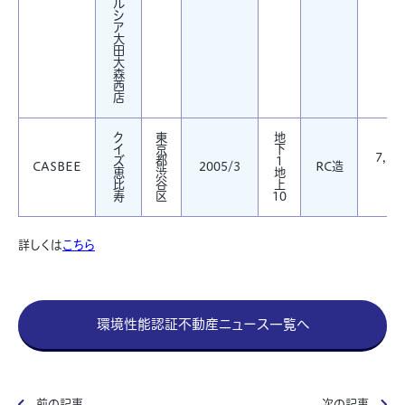
ル
シ
ア
大
田
大
森
西
店
ク
東
地
イ
京
下
7,22
ズ
都
1
CASBEE
2005/3
RC造
恵
渋
地
㎡
比
谷
上
寿
区
10
詳しくは
こちら
環境性能認証不動産ニュース一覧へ
前の記事
次の記事