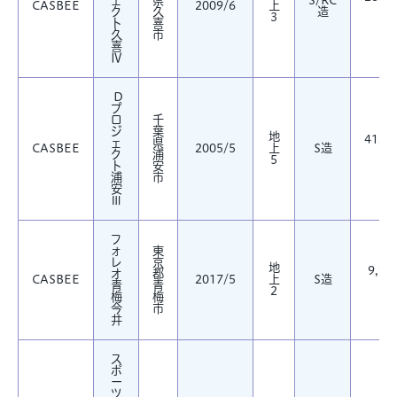
ェ
県
S/RC
CASBEE
2009/6
上
ク
久
造
㎡
3
ト
喜
久
市
喜
Ⅳ
D
プ
ロ
千
ジ
葉
地
41,54
ェ
県
CASBEE
2005/5
上
S造
ク
浦
㎡
5
ト
安
浦
市
安
Ⅲ
フ
ォ
東
レ
京
地
9,91
オ
都
CASBEE
2017/5
上
S造
青
青
㎡
2
梅
梅
今
市
井
ス
ポ
ー
ツ