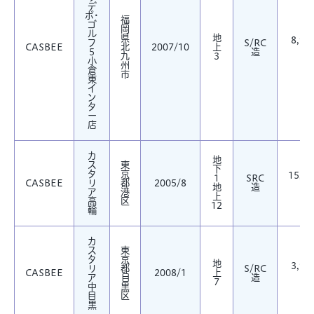
デ
ポ・
福
ゴ
岡
ル
県
地
8,90
フ
S/RC
CASBEE
北
2007/10
上
5
造
㎡
九
3
小
州
倉
市
東
イ
ン
タ
ー
店
カ
地
ス
東
下
タ
京
15,49
1
SRC
CASBEE
リ
都
2005/8
地
造
㎡
ア
港
上
高
区
12
輪
カ
ス
東
タ
京
地
3,97
リ
都
S/RC
CASBEE
2008/1
上
ア
目
造
㎡
7
中
黒
目
区
黒