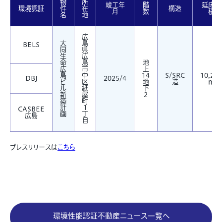
物
所
竣工年
階
延床面
環境認証
件
在
構造
月
数
積
名
地
広
大
島
BELS
同
県
生
広
命
島
地
広
市
上
島
中
14
S/SRC
10,200
DBJ
2025/4
ビ
区
地
造
㎡
ル
紙
下
新
屋
2
築
町
計
1
CASBEE
画
丁
広島
目
プレスリリースは
こちら
環境性能認証不動産ニュース一覧へ