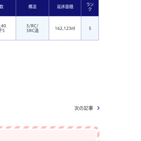
ラン
数
構造
延床面積
ク
40
S/RC/
162,123㎡
S
下5
SRC造
次の記事