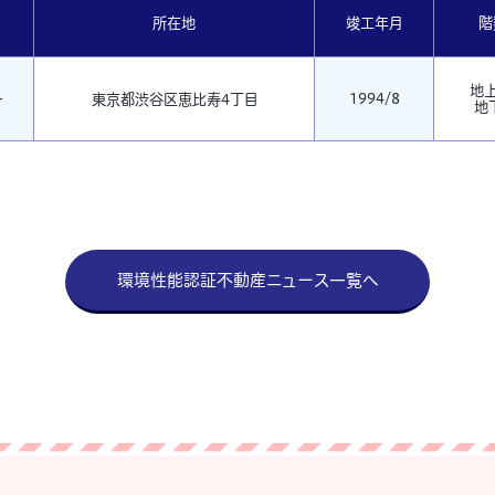
所在地
竣工年月
階
地上
1994/8
ー
東京都渋谷区恵比寿4丁目
地
環境性能認証不動産ニュース一覧へ