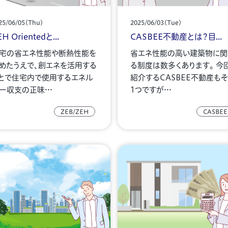
25/06/05(Thu)
2025/06/03(Tue)
H Orientedと...
CASBEE不動産とは？目...
宅の省エネ性能や断熱性能を
省エネ性能の高い建築物に関
めたうえで、創エネを活用する
る制度は数多くあります。 今
とで住宅内で使用するエネル
紹介するCASBEE不動産も
ー収支の正味…
1つですが…
ZEB/ZEH
CASBEE