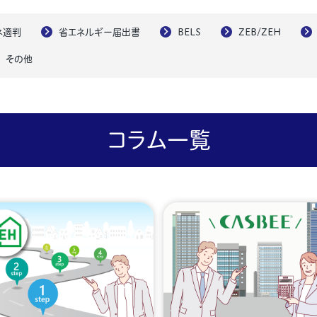
ネ適判
省エネルギー届出書
BELS
ZEB/ZEH
その他
コラム一覧