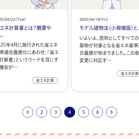
25/04/22(Tue)
2025/04/18(Fri)
エネ計算書とは？概要や
モデル建物法（小規模版）と..
..
いよいよ、原則としてすべて
025年4月に施行された省エネ
築物が対象となる省エネ基準
準適合義務化にあわせ、「省エ
合義務が始まりました。この
計算書」というワードを耳にす
変更に対応す…
機会が…
省エネ計算
省エネ計算
2
3
4
5
6