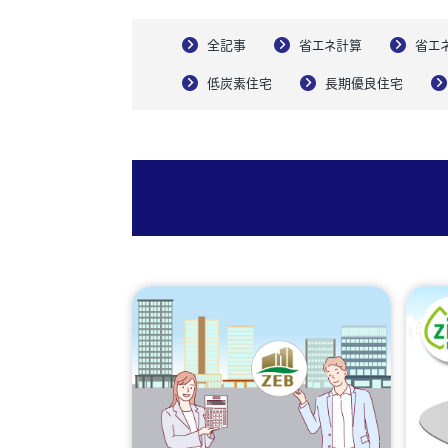
全記事
省エネ計算
省エ
低炭素住宅
長期優良住宅