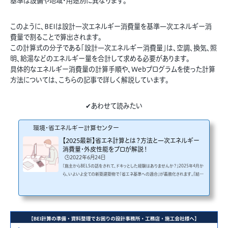
基準は設備や地域・用途別に異なります。
このように、BEIは設計一次エネルギー消費量を基準一次エネルギー消
費量で割ることで算出されます。
この計算式の分子である「設計一次エネルギー消費量」は、空調、換気、照
明、給湯などのエネルギー量を合計して求める必要があります。
具体的なエネルギー消費量の計算手順や、Webプログラムを使った計算
方法については、こちらの記事で詳しく解説しています。
✔あわせて読みたい
環境・省エネルギー計算センター
【2025最新】省エネ計算とは？方法と一次エネルギー
消費量・外皮性能をプロが解説！
🕒️2022年6月24日
「施主からBELSの話をされて、ドキッとした経験はありませんか？」2025年4月か
ら、いよいよ全ての新築建築物で「省エネ基準への適合」が義務化されます。『結
局、うちの物件で必要な計算って何？』と聞かれて、言葉に詰まってしまった施主か
ら『BELS（ベルス）って取得した方がいい？』と聞かれたが、メリットを自信を持っ
て説明できなかった万が一、確認申請で『不適合』になったら…？考えただけでも
恐ろしい設計事務所、デベロッパー、ゼネコンの皆様は、日々の設計業務や現場対
応に追われ、複雑化する制度改正のキャッチアップに苦...