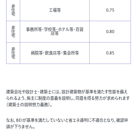
非
住
工場等
0.75
宅
非
事務所等・学校等・ホテル等・百貨
住
0.80
店等
宅
非
住
病院等・飲食店等・集会所等
0.85
宅
建築会社や設計士・建築士には、設計建築物が基準を満たす性能を備え
られるよう、施主に制度の意義を説明し、同意を得る努力が求められます
（建築士の説明努力義務）。
なお、BEIが基準を満たしていないと省エネ適判に不適合となり、確認申
請が下りません。