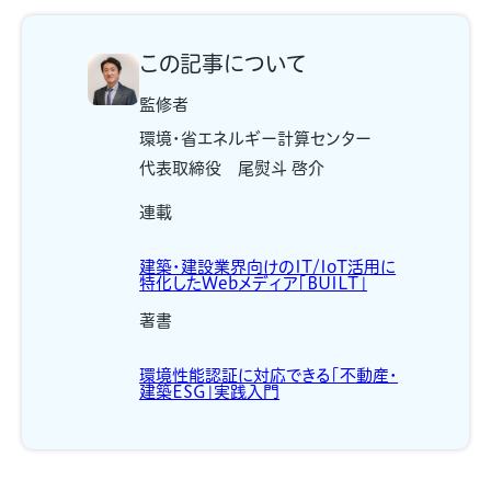
この記事について
監修者
環境・省エネルギー計算センター
代表取締役 尾熨斗 啓介
連載
建築・建設業界向けのIT/IoT活用に
特化したWebメディア「BUILT」
著書
環境性能認証に対応できる「不動産・
建築ESG」実践入門