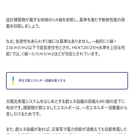
設計建築物が属する地域のUA値を参照し、基準を満たす断熱性能の搭
載を目指しましょう。
なお、気密性をあらわすC値には基準はありません。一般的にC値＝
2.0cm
3
/m
2
以下で高気密住宅とされ、HEAT20（ZEH水準を上回る性
能）では、C値＝0.7cm
3
/m
2
ほどが目安とされています。
再生可能エネルギー設備を導入する
太陽光発電システムをはじめとする創エネ設備の搭載もBEI値の低下に
有効です。建築物が創エネしたエネルギーは、一次エネルギー消費量から
差し引けるためです。
また、創エネ設備があれば、災害等で電力供給が途絶えても自家発電した