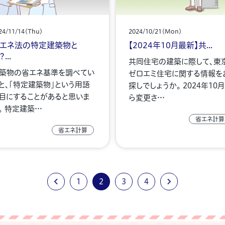
24/11/14(Thu)
2024/10/21(Mon)
エネ法の特定建築物と
【2024年10月最新】共...
...
共同住宅の建築に際して、東
築物の省エネ基準を調べてい
ゼロエミ住宅に関する情報を
と、「特定建築物」という用語
探しでしょうか。 2024年10
目にすることがあると思いま
ら変更さ…
。 特定建築…
省エネ計算
省エネ計算
1
2
3
4