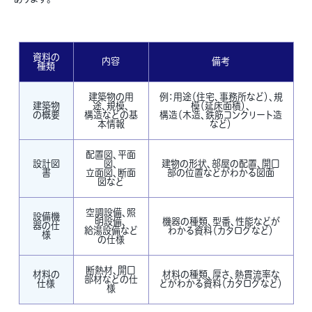
資料の
内容
備考
種類
建築物の用
例：用途（住宅、事務所など）、規
建築物
途、規模、
模（延床面積）、
の概要
構造などの基
構造（木造、鉄筋コンクリート造
本情報
など）
配置図、平面
設計図
図、
建物の形状、部屋の配置、開口
書
立面図、断面
部の位置などがわかる図面
図など
空調設備、照
設備機
明設備、
機器の種類、型番、性能などが
器の仕
給湯設備など
わかる資料（カタログなど）
様
の仕様
断熱材、開口
材料の
材料の種類、厚さ、熱貫流率な
部材などの仕
仕様
どがわかる資料（カタログなど）
様