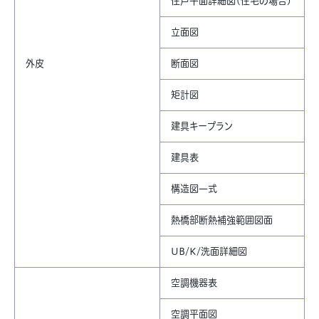
住戸平面詳細図(住宅の場合)
立面図
外皮
断面図
矩計図
建具キープラン
建具表
構造図一式
熱橋部断熱補強範囲図面
UB/K/洗面詳細図
空調機器表
空調平面図