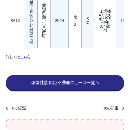
日
東
愛
工
知
業
工場棟
県
株
47,920
瀬
地
式
S
㎡/その
BELS
戸
2024
上
『ZEB
会
造
他棟
市
2
社
2,460
八
瀬
㎡
床
戸
町
工
場
詳しくは
こちら
環境性能認証不動産ニュース一覧へ
前の記事
次の記事