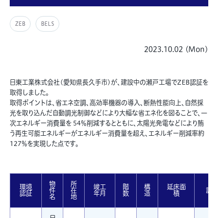
ZEB
BELS
2023.10.02 (Mon)
日東工業株式会社(愛知県長久手市)が、建設中の瀬戸工場でZEB認証を
取得しました。
取得ポイントは、省エネ空調、高効率機器の導入、断熱性能向上、自然採
光を取り込んだ自動調光制御などにより大幅な省エネ化を図ることで、一
次エネルギー消費量を 54％削減するとともに、太陽光発電などにより賄
う再生可能エネルギーがエネルギー消費量を超え、エネルギー削減率約
127％を実現した点です。
物
所
環境
竣工
階
構
延床面
件
在
評
認証
年月
数
造
積
名
地