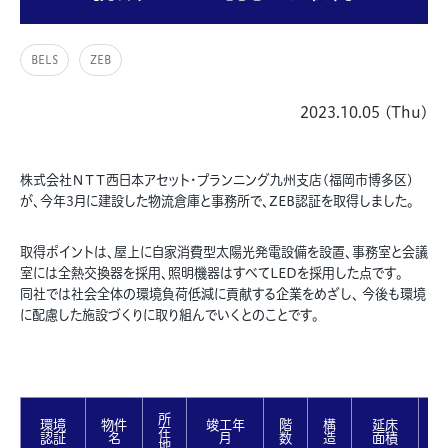
BELS
ZEB
2023.10.05 (Thu)
株式会社ＮＴＴ西日本アセット・プランニング九州支店(福岡市博多区)
が、今年3月に建設した物流倉庫と事務所で、ZEB認証を取得しました。
取得ポイントは、屋上に自家消費型太陽光発電設備を設置、事務室と会議
室には全熱交換器を採用、照明機器はすべてLEDを採用した点です。
同社では社会全体の環境負荷低減に貢献する企業をめざし、 今後も環境
に配慮した施設づくりに取り組んでいくとのことです。
所
環境
物件
竣工年
階
構
延床
在
認証
名
月
数
造
面積
地