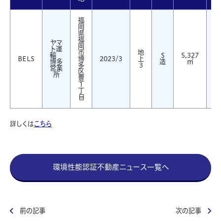
福
岡
県
福
ヤマ
岡
ト運
市
地
輸
S
5,327
BELS
博
2023/3
上
『
博多
造
㎡
多
3
営業
区
所
豊
１
丁
目
詳しくは
こちら
環境性能認証不動産ニュース一覧へ
前の記事
次の記事