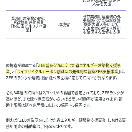
に資する高効率設備導
入等を支援
既存業務用建築物の外
業務用建築物の脱炭
皮断熱化や高効率空調
素改修加速化事業
環境省
機器の導入等により、
【脱炭素ビルリノベ事
ZEB水準の省エネ性能
業】
を確保する改修を支援
環境省が助成する「
ZEB普及促進に向けた省エネルギー建築物支援事
業
」と「
ライフサイクルカーボン削減型の先進的な新築ZEB支援事業
」は、
ZEBのランクや建物用途・延べ床面積に応じて補助率が異なります。
令和8年度の補助率は2/3〜1/6の範囲で設定されており、ZEBランクが
高いほど、また延べ床面積が小さいほど高い補助率が適用されます。補
助上限額は延べ床面積に応じて3億円〜5億円です。
例えば「ZEB普及促進に向けた省エネルギー建築物支援事業」における事
務所用途の補助率は、下記のとおりです。