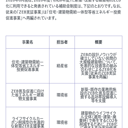
2026年6月現在、2026年度（令和8年度）に新築・改築する建築物のZEB
化に利用できると発表されている補助金制度は、下記のとおりです。なお、
従来の「ZEB実証事業」は「住宅・建築物需給一体型等省エネルギー投資
促進事業」へ再編されています。
事
業名
担当者
概要
ZEBの設計ノウハウが
確立していない民間の
住宅・建築物需給一
大規模建築物について、
体型等省エネルギー
経産省
先進的な技術等の組み
投資促進事業
合わせによるZEB化を
支援（従来のZEB実証
事業を再編）
新築・既存の業務用施
ZEB普及促進に向け
設のZEB化普及促進に
た省エネルギー建築
環境省
資する高効率設備導入
物支援事業
等を支援
建築物のライフサイク
ル全体（運用・建築・廃
ライフサイクルカー
棄時）で発生するCO2を
ボン削減型の先進的
環境省
削減するために、ZEB化
な新築ZEB支援事業