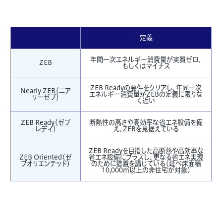
定義
年間一次エネルギー消費量が実質ゼロ、
ZEB
もしくはマイナス
ZEB Readyの要件をクリアし、年間一次
Nearly ZEB（ニア
エネルギー消費量がZEBの定義に限りな
リーゼブ）
く近い
ZEB Ready（ゼブ
断熱性の高さや高効率な省エネ設備を備
レディ）
え、ZEBを見据えている
ZEB Readyを目指した高断熱や高効率な
ZEB Oriented（ゼ
省エネ設備にプラスし、更なる省エネ実現
ブオリエンテッド）
のために措置を講じている（延べ床面積
10,000㎡以上の非住宅が対象）