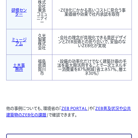
株式
会社
研修セン
東急
・ZEB化にかかる高いコストに見合う事
ター
コミュ
業価値や効果で社内承認を取得
ニティ
ー
久光
・会社の理念が具現化できる意匠デザイ
ミュージ
製薬
ンとZEB技術との折り合いで、妥協のな
アム
株式
いZEB化が実現
会社
福島
・設備の効率化だけでなく建築計画の手
土木事
県須
法を最大限活用することで一次エネルギ
務所
賀川
ー消費量を87％削減（省エネ57％、層エ
市
ネ30％）
他の事例についても、環境省の「
ZEB PORTAL
」や「
ZEB普及状況や公共
建築物のZEB化の課題
」で確認できます。