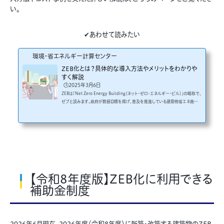
い。
✔あわせて読みたい
環境・省エネルギー計算センター
ZEB化とは？具体的な導入方法やメリットをわかりや
すく解説
🕒️2025年3月6日
ZEBは「Net Zero Energy Building（ネット・ゼロ・エネルギー・ビル）」の略称で、
ゼブと読みます。政府が数値目標を掲げ、普及を推進している建築物省エネ施策
の1つです。新築はもちろん、既存建築物もZEBにできます。しかし、具体的な進め
方やコストの相場がわからず、施主への説明に不安を抱く人もいるのではないで
しょうか。今回はZEB化について、概要や導入方法、コスト面、利用できる補助金ま
で詳しく解説します。 ZEBとは何かはじめに、ZEBとは何か、また似た用語であるZ
EHとの違いを解説します。ZEBとはZEBは、1年に消費...
【令和8年度版】ZEB化に利用できる
補助金制度