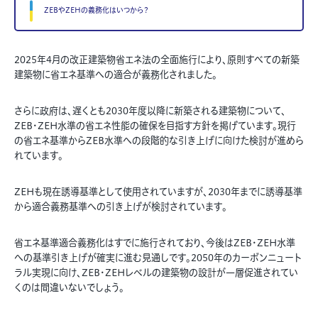
ZEBやZEHの義務化はいつから？
2025年4月の改正建築物省エネ法の全面施行により、原則すべての新築
建築物に省エネ基準への適合が義務化されました。
さらに政府は、遅くとも2030年度以降に新築される建築物について、
ZEB・ZEH水準の省エネ性能の確保を目指す方針を掲げています。現行
の省エネ基準からZEB水準への段階的な引き上げに向けた検討が進めら
れています。
ZEHも現在誘導基準として使用されていますが、2030年までに誘導基準
から適合義務基準への引き上げが検討されています。
省エネ基準適合義務化はすでに施行されており、今後はZEB・ZEH水準
への基準引き上げが確実に進む見通しです。
2050年のカーボンニュート
ラル実現に向け、ZEB・ZEHレベルの建築物の設計が
一層
促進されてい
くのは間違いないでしょう。