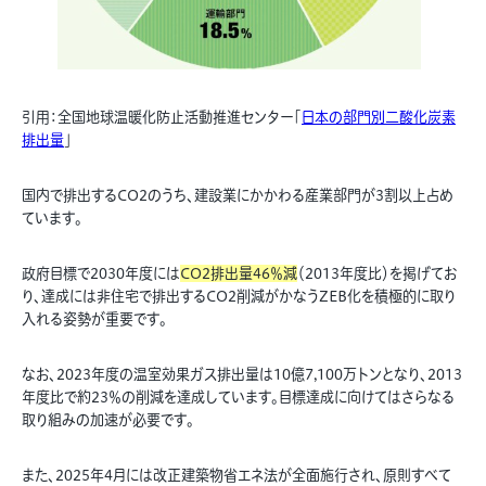
引用：全国地球温暖化防止活動推進センター「
日本の部門別二酸化炭素
排出量
」
国内で排出するCO2のうち、建設業にかかわる産業部門が3割以上占め
ています。
政府目標で2030年度には
CO2排出量46％減
（2013年度比）を掲げてお
り、達成には非住宅で排出するCO2削減がかなうZEB化を積極的に取り
入れる姿勢が重要です。
なお、2023年度の温室効果ガス排出量は10億7,100万トンとなり、2013
年度比で約23％の削減を達成しています。目標達成に向けてはさらなる
取り組みの加速が必要です。
また、2025年4月には改正建築物省エネ法が全面施行され、原則すべて