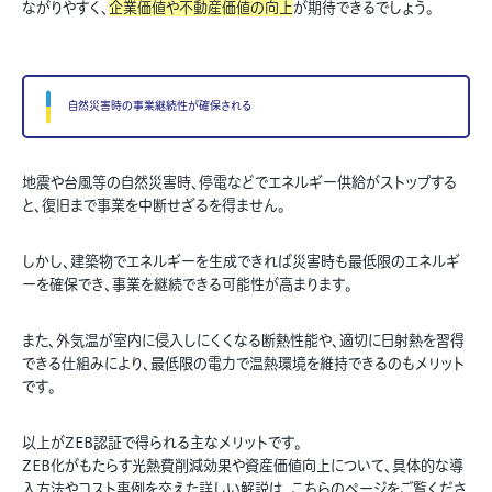
ながりやすく、
企業価値や不動産価値の向上
が期待できるでしょう。
自然災害時の事業継続性が確保される
地震や台風等の自然災害時、停電などでエネルギー供給がストップする
と、復旧まで事業を中断せざるを得ません。
しかし、建築物でエネルギーを生成できれば災害時も最低限のエネルギ
ーを確保でき、事業を継続できる可能性が高まります。
また、外気温が室内に侵入しにくくなる断熱性能や、適切に日射熱を習得
できる仕組みにより、最低限の電力で温熱環境を維持できるのもメリット
です。
以上がZEB認証で得られる主なメリットです。
ZEB化がもたらす光熱費削減効果や資産価値向上について、具体的な導
入方法やコスト事例を交えた詳しい解説は、こちらのページをご覧くださ