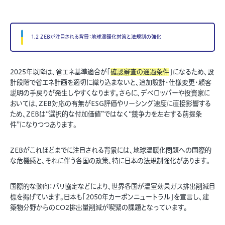
1.2 ZEBが注目される背景：地球温暖化対策と法規制の強化
2025年以降は、省エネ基準適合が「
確認審査の通過条件
」になるため、設
計段階で省エネ計画を適切に織り込まないと、追加設計・仕様変更・顧客
説明の手戻りが発生しやすくなります。さらに、デベロッパーや投資家に
おいては、ZEB対応の有無がESG評価やリーシング速度に直接影響する
ため、ZEBは“選択的な付加価値”ではなく“競争力を左右する前提条
件”になりつつあります。
ZEBがこれほどまでに注目される背景には、地球温暖化問題への国際的
な危機感と、それに伴う各国の政策、特に日本の法規制強化があります。
国際的な動向：パリ協定などにより、世界各国が温室効果ガス排出削減目
標を掲げています。日本も「2050年カーボンニュートラル」を宣言し、建
築物分野からのCO2排出量削減が喫緊の課題となっています。