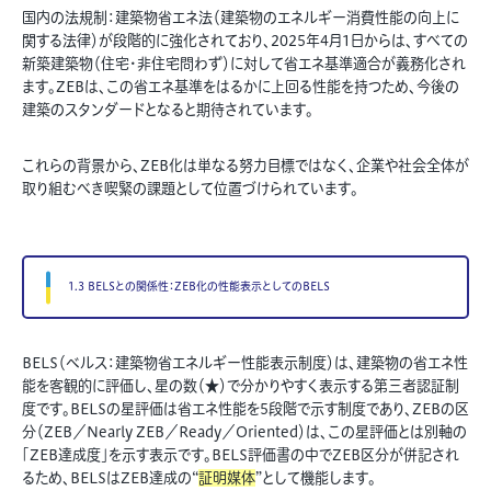
国内の法規制：建築物省エネ法（建築物のエネルギー消費性能の向上に
関する法律）が段階的に強化されており、2025年4月1日からは、すべての
新築建築物（住宅・非住宅問わず）に対して省エネ基準適合が義務化され
ます。ZEBは、この省エネ基準をはるかに上回る性能を持つため、今後の
建築のスタンダードとなると期待されています。
これらの背景から、ZEB化は単なる努力目標ではなく、企業や社会全体が
取り組むべき喫緊の課題として位置づけられています。
1.3 BELSとの関係性：ZEB化の性能表示としてのBELS
BELS（ベルス：建築物省エネルギー性能表示制度）は、建築物の省エネ性
能を客観的に評価し、星の数（★）で分かりやすく表示する第三者認証制
度です。BELSの星評価は省エネ性能を5段階で示す制度であり、ZEBの区
分（ZEB／Nearly ZEB／Ready／Oriented）は、この星評価とは別軸の
「ZEB達成度」を示す表示です。BELS評価書の中でZEB区分が併記され
るため、BELSはZEB達成の“
証明媒体
”として機能します。