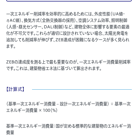
一次エネルギー削減率を効率的に高めるためには、外皮性能（UA値・
ηAC値）、換気方式（全熱交換器の採用）、空調システム効率、照明制御
（人感・昼光センサー、DALI制御）など、建物全体に影響する要素の最適
化が不可欠です。これらが適切に設計されていない場合、太陽光発電を
追加しても削減率が伸びず、ZEB達成が困難になるケースが多く見られ
ます。
ZEBの達成度を測る上で最も重要なのが、一次エネルギー消費量削減率
です。これは、建築物省エネ法に基づいて算出されます。
【計算式】
（基準一次エネルギー消費量 – 設計一次エネルギー消費量） ÷ 基準一次
エネルギー消費量 × 100（%）
基準一次エネルギー消費量：国が定める標準的な建築物のエネルギー消
費量