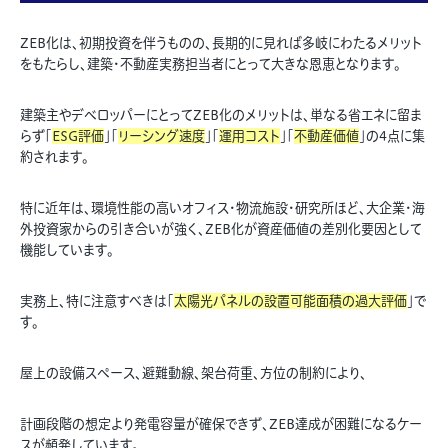
ZEB化は、初期投資を伴うものの、長期的に見れば多岐にわたるメリット
をもたらし、建築・不動産実務担当者にとって大きな恩恵となります。
建築主やデベロッパーにとってZEB化のメリットは、単なる省エネに留ま
らず「
ESG評価
」「
リーシング速度
」「
運用コスト
」「
不動産価値
」の4点に集
約されます。
特に近年は、環境性能の高いオフィス・物流施設・研究所ほど、大企業・海
外投資家からの引き合いが強く、ZEB化が資産価値の差別化要因として
機能しています。
実務上、特に注意すべきは「
太陽光パネルの設置可能面積の過大評価
」で
す。
屋上の設備スペース、避難動線、架台荷重、方位の制約により、
計画段階の想定より発電容量が確保できず、ZEB達成が困難になるケー
スが頻発しています。