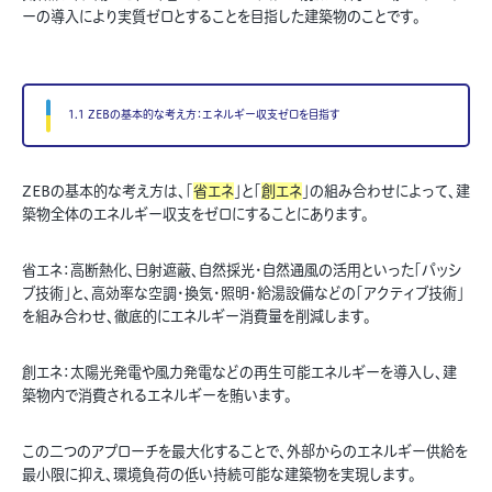
ーの導入により実質ゼロとすることを目指した建築物のことです。
1.1 ZEBの基本的な考え方：エネルギー収支ゼロを目指す
ZEBの基本的な考え方は、「
省エネ
」と「
創エネ
」の組み合わせによって、建
築物全体のエネルギー収支をゼロにすることにあります。
省エネ：高断熱化、日射遮蔽、自然採光・自然通風の活用といった「パッシ
ブ技術」と、高効率な空調・換気・照明・給湯設備などの「アクティブ技術」
を組み合わせ、徹底的にエネルギー消費量を削減します。
創エネ：太陽光発電や風力発電などの再生可能エネルギーを導入し、建
築物内で消費されるエネルギーを賄います。
この二つのアプローチを最大化することで、外部からのエネルギー供給を
最小限に抑え、環境負荷の低い持続可能な建築物を実現します。