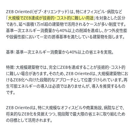
ZEB Oriented（ゼブ・オリエンテッド）は、特にオフィスビル・病院など
「
大規模でZEB達成が技術的・コスト的に難しい用途
」を対象とした区分
であり、延べ面積1万㎡超の建築物で活用されるケースが多い制度です。
基準一次エネルギー消費量から40%以上の削減を達成し、かつ外皮性能
や設備性能において一定の誘導基準を満たしている建築物を指します。
基準：基準一次エネルギー消費量から40%以上の省エネを実現。
特徴：大規模建築物では、完全にZEBを達成することが技術的・コスト的
に難しい場合があります。そのため、ZEB Orientedは、大規模建築物にお
けるZEB化へ向けた段階的なアプローチとして位置づけられています。再
生可能エネルギーの導入は必須ではありませんが、導入を推奨するもの
です。
ZEB Orientedは、特に大規模なオフィスビルや商業施設、病院などで、
将来的なZEB化を見据えつつ、現段階で最大限の省エネに取り組むため
の目標として活用されます。