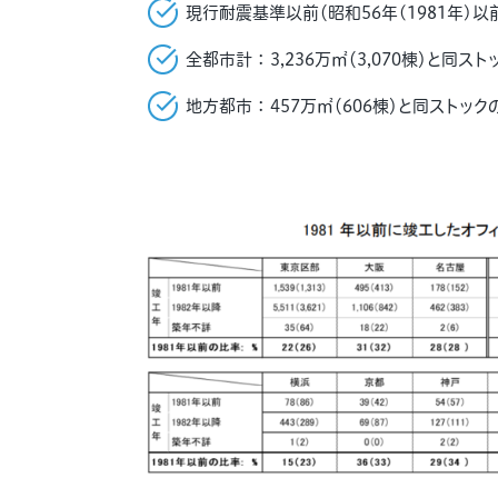
現行耐震基準以前（昭和
56
年
(1981
年
)
以
全都市計 ： 3,236万㎡（3,070棟）と同スト
地方都市 ： 457万㎡（606棟）と同ストックの