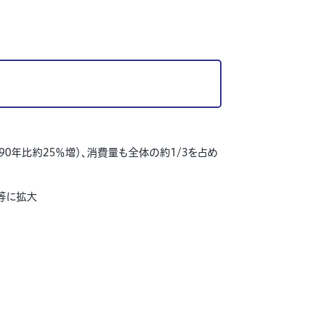
90
年比約
25
％増）、消費量も全体の約
1/3
を占め
等に拡大