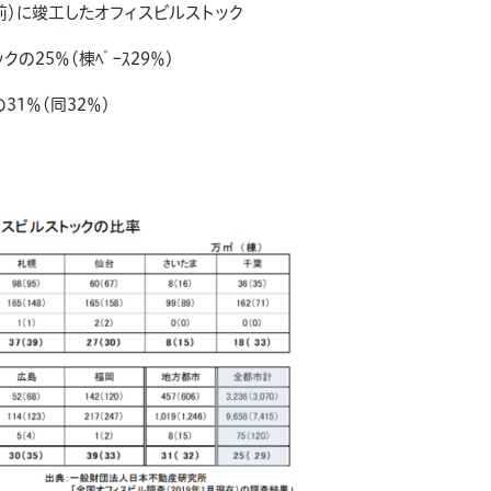
前）に竣工したオフィスビルストック
ックの25％（棟ﾍﾞｰｽ29％）
31％（同32％）