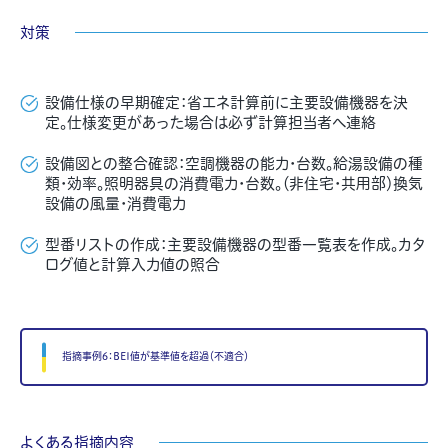
対策
設備仕様の早期確定：
省エネ計算前に主要設備機器を決
定。仕様変更があった場合は必ず計算担当者へ連絡
設備図との整合確認：
空調機器の能力・台数。給湯設備の種
類・効率。照明器具の消費電力・台数。
（非住宅・共用部）
換気
設備の風量・消費電力
型番リストの作成：
主要設備機器の型番一覧表を作成。カタ
ログ値と計算入力値の照合
指摘事例6：BEI値が基準値を超過（不適合）
よくある指摘内容