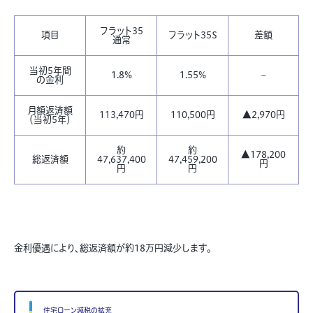
フラット35
項目
フラット35S
差額
通常
当初5年間
1.8%
1.55%
–
の金利
月額返済額
113,470円
110,500円
▲2,970円
（当初5年）
約
約
▲178,200
総返済額
47,637,400
47,459,200
円
円
円
金利優遇により、総返済額が約18万円減少します。
住宅ローン減税の拡充