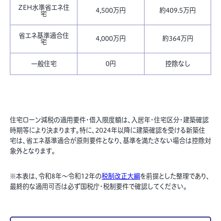
ZEH水準省エネ住
4,500万円
約409.5万円
宅
省エネ基準適合住
4,000万円
約364万円
宅
一般住宅
0円
控除なし
住宅ローン減税の適用要件・借入限度額は、入居年・住宅区分・建築確認
時期等により決まります。特に、2024年以降に建築確認を受ける新築住
宅は、省エネ基準適合が原則要件となり、基準を満たさない場合は控除対
象外となります。
※本表は、令和8年〜令和12年の
税制改正大綱
を前提とした整理であり、
最終的な適用可否は必ず国税庁・税制要件で確認してください。