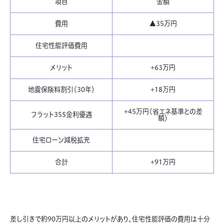
項目
金額
費用
▲35万円
住宅性能評価費用
メリット
+63万円
地震保険料割引（30年）
+18万円
+45万円（省エネ基準との差
フラット35S金利優遇
額）
住宅ローン減税拡充
合計
+91万円
差し引きで約90万円以上のメリットがあり、住宅性能評価の費用は十分