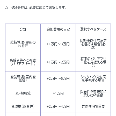
以下の6分野は、必要に応じて選択します。
分野
追加費用の目安
選択すべきケース
長期優良住宅認定
維持管理・更新の
+1万円〜3万円
を目指す場合（必
容易性
須）
将来のバリアフリ
高齢者等への配慮
+1万円〜2万円
ー化を見据える場
（バリアフリー性）
合
空気環境（室内空
シックハウス対策
+2万円〜5万円
気質）
を重視する場合
採光性を客観的に
光・視環境
+1万円
示したい場合
音環境（遮音性）
+2万円〜4万円
共同住宅で重要