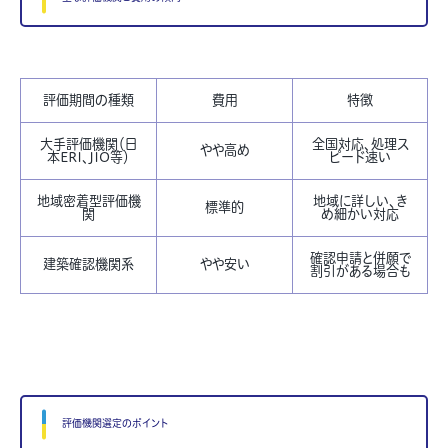
評価期間の種類
費用
特徴
大手評価機関（日
全国対応、処理ス
やや高め
本ERI、JIO等）
ピード速い
地域密着型評価機
地域に詳しい、き
標準的
関
め細かい対応
確認申請と併願で
建築確認機関系
やや安い
割引がある場合も
評価機関選定のポイント