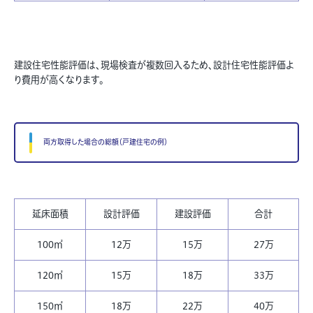
建設住宅性能評価は、現場検査が複数回入るため、設計住宅性能評価よ
り費用が高くなります。
両方取得した場合の総額（戸建住宅の例）
延床面積
設計評価
建設評価
合計
100
㎡
12万
15万
27万
120
㎡
15万
18万
33万
150
㎡
18万
22万
40万