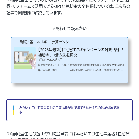
築・リフォームで活用できる様々な補助金の全体像については、こちらの
記事で網羅的に解説しています。
✔あわせて読みたい
環境・省エネルギー計算センター
【2026年最新】住宅省エネキャンペーンの対象・条件と
補助金、申請方法を解説
🕒️2025年5月8日
住宅省エネキャンペーンは、住宅の省エネ化を推進する国主導の施策です。2050
年に迫るカーボンニュートラル達成に向け、国内のエネルギー消費量のおよそ3割
を占める建築物分野での省エネ化をさらに進めるべく始まりました。キャンペーン
は国土交通省、経済産業省及び環境省の3省が連携して実施しており、新築住宅と
既存住宅の省エネリフォームが対象です。本記事は、建築会社や設計会社等に向
けて、2026年の住宅省エネキャンペーンの対象や条件、補助金内容、申請方法を
詳しく解説します。 住宅省エネ2026キャンペーンの概要住宅...
みらいエコ住宅事業者との工事請負契約で建てられた住宅のみが対象であ
る
GX志向型住宅の施工や補助金申請にはみらいエコ住宅事業者（住宅省