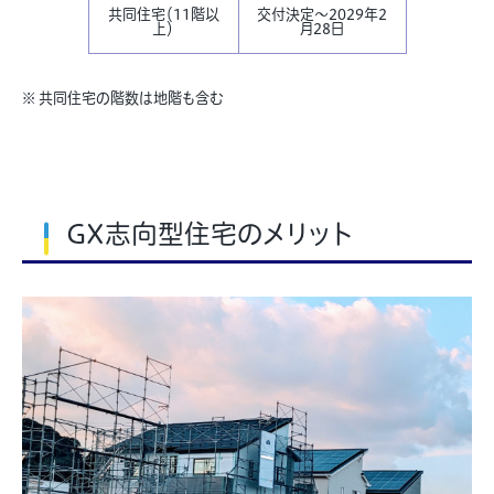
共同住宅（11階以
交付決定～2029年2
上）
月28日
※ 共同住宅の階数は地階も含む
GX志向型住宅のメリット