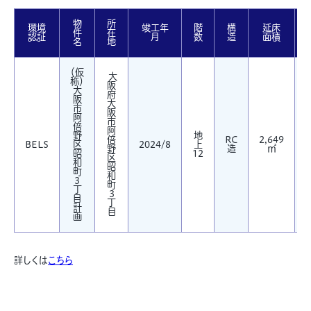
物
所
環境
竣工年
階
構
延床
件
在
認証
月
数
造
面積
名
地
（仮
大
称）
阪
大
府
阪
大
市
阪
阿
市
倍
阿
野
地
倍
RC
2,649
BELS
区
2024/8
上
野
造
㎡
O
昭
12
区
和
昭
町
和
3
町
丁
3
目
丁
計
目
画
詳しくは
こちら