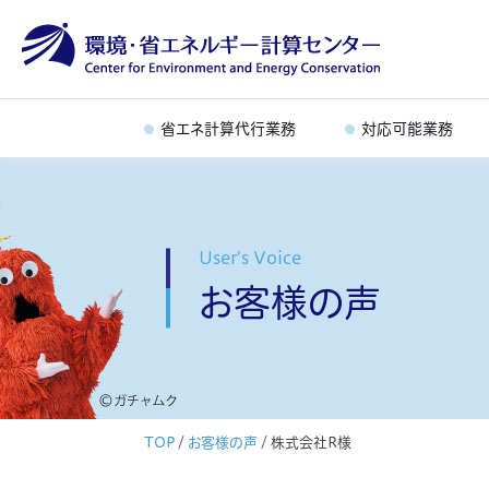
省エネ計算代行業務
対応可能業務
User's Voice
お客様の声
TOP
/
お客様の声
/
株式会社R様