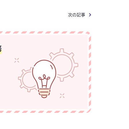
次の記事
務