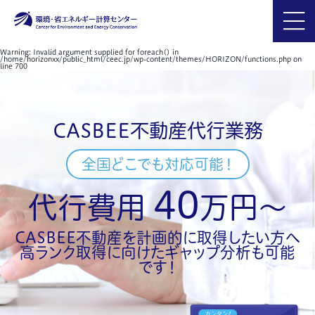
Warning
: Invalid argument supplied for foreach() in
/home/horizonxx/public_html/ceec.jp/wp-content/themes/HORIZON/functions.php
on
line
700
CASBEE不動産代行業務
全国どこでも対応可能！
40
代行費用
万円～
CASBEE不動産を計画的に取得したい方へ
高ランク取得に向けたギャップ分析も可能
です！