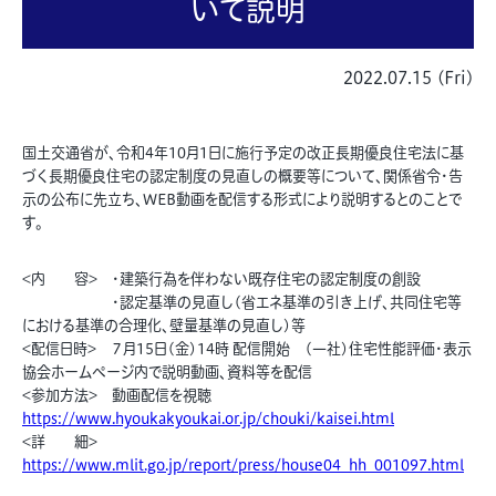
いて説明
2022.07.15 (Fri)
国土交通省が、令和4年10月1日に施行予定の改正長期優良住宅法に基
づく長期優良住宅の認定制度の見直しの概要等について、関係省令・告
示の公布に先立ち、WEB動画を配信する形式により説明するとのことで
す。
<内 容>
・建築行為を伴わない既存住宅の認定制度の創設
・認定基準の見直し(省エネ基準の引き上げ、共同住宅等
における基準の合理化、壁量基準の見直し)等
<配信日時> ７月15日(金)14時 配信開始 (一社)住宅性能評価・表示
協会ホームページ内で説明動画、資料等を配信
<参加方法> 動画配信を視聴
https://www.hyoukakyoukai.or.jp/chouki/kaisei.html
<詳 細>
https://www.mlit.go.jp/report/press/house04_hh_001097.html