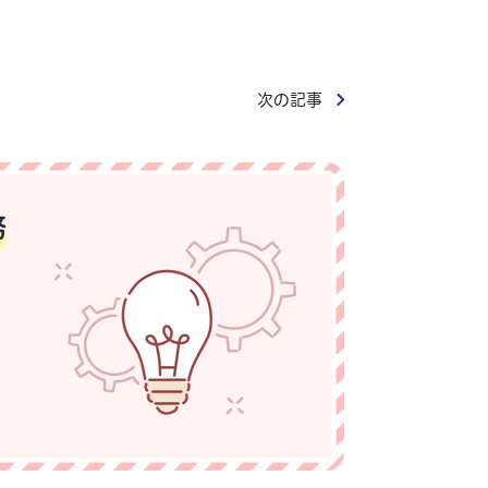
次の記事
務