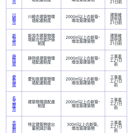
市
21日前
川
建築確
川崎市建築物環
2000㎡以上の新築・
崎
認申請
境配慮制度
増改築建築物
市
21日前
新
新潟市建築物環
建築確
2000㎡以上の新築・
潟
境総合性能評価
認申請
増改築建築物
市
制度
21日前
静
工事着
静岡県建築物環
2000㎡以上の新築・
岡
工21日
境配慮制度
増改築建築物
県
前
愛
工事着
愛知県建築物環
2000㎡以上の新築・
知
工21日
境配慮制度
増改築建築物
県
前
名
工事着
古
建築物環境配慮
2000㎡以上の新築・
工21日
屋
制度
増改築建築物
前
市
京
工事着
特定建築物排出
300㎡以上の新築、
都
工21日
量削減計画
増改築建築物
府
前