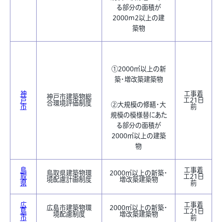
る部分の面積が
2000m2以上の建
築物
①2000㎡以上の新
築・増改築建築物
神
工事着
神戸市建築物総
戸
工21日
合環境評価制度
②大規模の修繕・大
市
前
規模の模様替にあた
る部分の面積が
2000㎡以上の建築
物
鳥
工事着
鳥取県建築物環
2000㎡以上の新築・
取
工21日
境配慮計画制度
増改築建築物
県
前
広
工事着
広島市建築物環
2000㎡以上の新築・
島
工21日
境配慮制度
増改築建築物
市
前