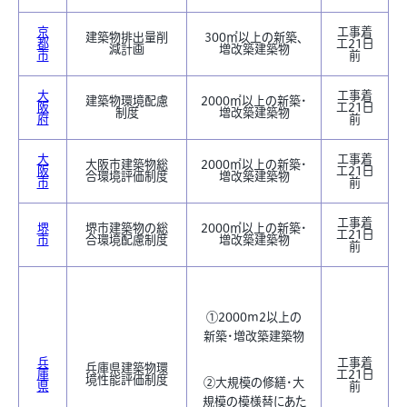
京
工事着
建築物排出量削
300㎡以上の新築、
都
工21日
減計画
増改築建築物
市
前
大
工事着
建築物環境配慮
2000㎡以上の新築・
阪
工21日
制度
増改築建築物
府
前
大
工事着
大阪市建築物総
2000㎡以上の新築・
阪
工21日
合環境評価制度
増改築建築物
市
前
工事着
堺
堺市建築物の総
2000㎡以上の新築・
工21日
市
合環境配慮制度
増改築建築物
前
①2000m2以上の
新築・増改築建築物
兵
工事着
兵庫県建築物環
庫
工21日
境性能評価制度
②大規模の修繕・大
県
前
規模の模様替にあた