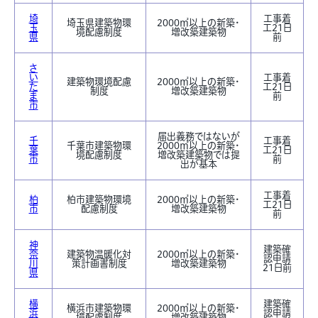
埼
工事着
埼玉県建築物環
2000㎡以上の新築・
玉
工21日
境配慮制度
増改築建築物
県
前
さ
い
工事着
建築物環境配慮
2000㎡以上の新築・
た
工21日
制度
増改築建築物
ま
前
市
届出義務ではないが
千
工事着
千葉市建築物環
2000㎡以上の
新築・
葉
工21日
境配慮制度
増改築建築物では提
市
前
出が基本
工事着
柏
柏市建築物環境
2000㎡以上の新築・
工21日
市
配慮制度
増改築建築物
前
神
建築確
奈
建築物温暖化対
2000㎡以上の新築・
認申請
川
策計画書制度
増改築建築物
21日前
県
横
建築確
横浜市建築物環
2000㎡以上の新築・
浜
認申請
境配慮制度
増改築建築物