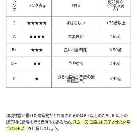
ラ
総合得点
ン
ランク表示
評価
（100点満
ク
点）
S
★★★★★
すばらしい
＞75点以上
A
★★★★
大変良い
≧65点
B+
★★★
良い（標準的）
≧50点
B－
★★
やや劣る
≧40点
劣る（建築基準法の最
C
★
＜40点
低限基準）
環境性能に優れた建築物だと評価されるのはB＋以上のため、B-以下の
建築物に指導を行う自治体もあるため、
スムーズに届出を完了させたい場
合はB＋以上
を目指しましょう。