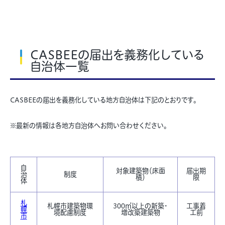
CASBEEの届出を義務化している
自治体一覧
CASBEEの届出を義務化している地方自治体は下記のとおりです。
※最新の情報は各地方自治体へお問い合わせください。
自
対象建築物（床面
届出期
治
制度
積）
限
体
札
札幌市建築物環
300㎡以上の新築・
工事着
幌
境配慮制度
増改築建築物
工前
市