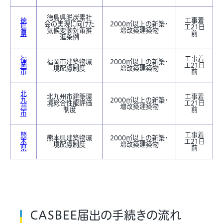
徳島県脱炭素社
徳
工事着
会の実現に向けた
2000㎡以上の新築・
島
工21日
気候変動対策推
増改築建築物
県
前
進条例
福
工事着
福岡市建築物環
2000㎡以上の新築・
岡
工21日
境配慮制度
増改築建築物
市
前
北
北九州市建築環
工事着
九
2000㎡以上の新築・
境総合性能評価
工21日
州
増改築建築物
制度
前
市
熊
工事着
熊本県建築物環
2000㎡以上の新築・
本
工21日
境配慮制度
増改築建築物
県
前
CASBEE届出の手続きの流れ