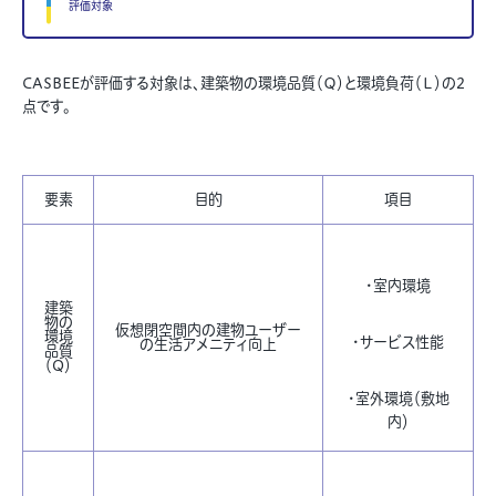
評価対象
CASBEEが評価する対象は、建築物の環境品質（Ｑ）と環境負荷（Ｌ）の2
点です。
要素
目的
項目
・室内環境
建築
物の
仮想閉空間内の建物ユーザー
環境
・サービス性能
の生活アメニティ向上
品質
（Q）
・室外環境（敷地
内）