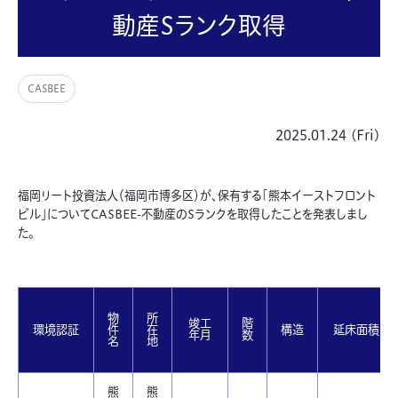
動産Sランク取得
CASBEE
2025.01.24 (Fri)
福岡リート投資法人（福岡市博多区）が、保有する「熊本イーストフロント
ビル」についてCASBEE-不動産のSランクを取得したことを発表しまし
た。
物
所
竣工
階
環境認証
件
在
構造
延床面積
年月
数
名
地
熊
熊