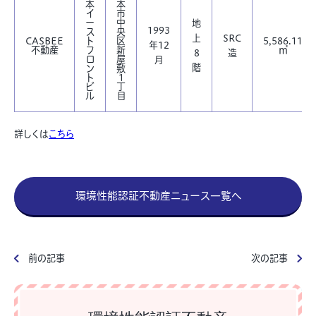
本
本
イ
市
ー
中
地
1993
ス
央
上
SRC
CASBEE
ト
区
5,586.11
年12
不動産
フ
新
㎡
8
造
ロ
屋
月
階
ン
敷
ト
1
ビ
丁
ル
目
詳しくは
こちら
環境性能認証不動産ニュース一覧へ
前の記事
次の記事