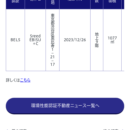
認証
数
面積
地
東
京
都
渋
谷
区
地
Sreed
恵
上
1077
BELS
EBISU
2023/12/26
★
比
9
㎡
＋C
寿
階
1
－
21
－
17
詳しくは
こちら
環境性能認証不動産ニュース一覧へ