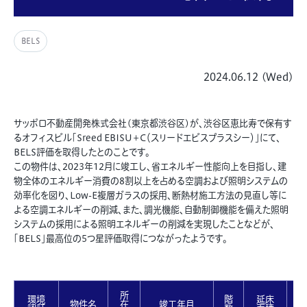
BELS
2024.06.12 (Wed)
サッポロ不動産開発株式会社(東京都渋谷区)が、渋谷区恵比寿で保有す
るオフィスビル「Sreed EBISU＋C（スリードエビスプラスシー）」にて、
BELS評価を取得したとのことです。
この物件は、2023年12月に竣工し、省エネルギー性能向上を目指し、建
物全体のエネルギー消費の8割以上を占める空調および照明システムの
効率化を図り、Low-E複層ガラスの採用、断熱材施工方法の見直し等に
よる空調エネルギーの削減、また、調光機能、自動制御機能を備えた照明
システムの採用による照明エネルギーの削減を実現したことなどが、
「BELS」最高位の5つ星評価取得につながったようです。
所
環境
階
延床
物件名
在
竣工年月