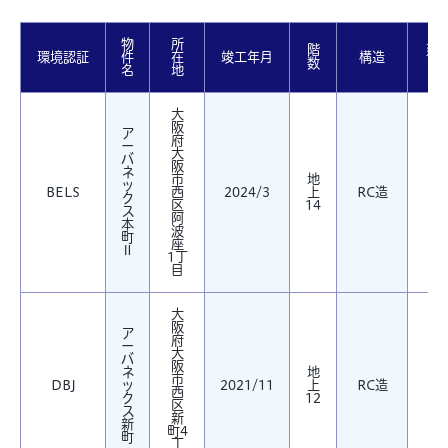
物
所
階
延
環境認証
件
在
竣工年月
構造
数
名
地
大
阪
ア
府
ー
大
バ
阪
ネ
市
地
ッ
3,
BELS
西
2024/3
上
RC造
ク
区
14
ス
阿
本
波
町
座
Ⅱ
1丁
目
大
阪
ア
府
ー
大
バ
阪
ネ
地
市
DBJ
ッ
2021/11
上
RC造
西
ク
12
区
ス
新
新
町4
町
丁