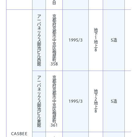
目
ア
京
ー
都
バ
府
ネ
京
地
ッ
都
下
ク
市
1
7,
ス
中
1995/3
S造
地
御
京
上
池
区
8
ビ
梅
ル
屋
西
町
館
358
ア
京
ー
都
バ
府
ネ
京
地
ッ
都
下
ク
市
2
5,
ス
中
1995/3
S造
地
御
京
上
池
区
8
ビ
梅
ル
屋
東
町
館
361
CASBEE