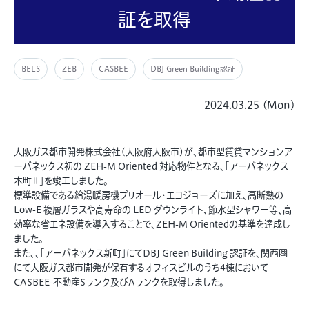
証を取得
BELS
ZEB
CASBEE
DBJ Green Building認証
2024.03.25 (Mon)
大阪ガス都市開発株式会社(大阪府大阪市)が、都市型賃貸マンションア
ーバネックス初の ZEH-M Oriented 対応物件となる、「アーバネックス
本町Ⅱ」を竣工しました。
標準設備である給湯暖房機プリオール・エコジョーズに加え、高断熱の
Low-E 複層ガラスや高寿命の LED ダウンライト、節水型シャワー等、高
効率な省エネ設備を導入することで、ZEH-M Orientedの基準を達成し
ました。
また、、「アーバネックス新町」にてDBJ Green Building 認証を、関西圏
にて大阪ガス都市開発が保有するオフィスビルのうち4棟において
CASBEE-不動産Sランク及びAランクを取得しました。