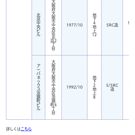
大
阪
府
大
北
地
阪
浜
下
市
中
4
18,
中
1977/10
SRC造
央
地
央
ビ
上
区
ル
12
北
浜2
丁
目
大
ア
阪
ー
府
バ
大
ネ
阪
地
ッ
市
下
ク
中
2
S/SRC
4,
1992/10
ス
央
地
造
淡
区
上
路
淡
8
町
路
ビ
町4
ル
丁
目
詳しくは
こちら