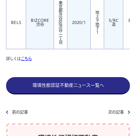
東
京
都
地
渋
上
谷
BIZCORE
9
S/RC
3,8
BELS
区
2020/1
渋谷
地
造
㎡
渋
下
谷
1
一
丁
目
詳しくは
こちら
環境性能認証不動産ニュース一覧へ
前の記事
次の記事