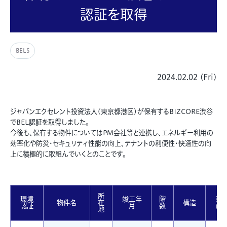
認証を取得
BELS
2024.02.02 (Fri)
ジャパンエクセレント投資法人(
東京都港区
)が保有するBIZCORE渋谷
でBEL認証を取得しました。
今後も、保有する物件についてはPM会社等と連携し、エネルギー利用の
効率化や防災・セキュリティ性能の向上、テナントの利便性・快適性の向
上に積極的に取組んでいくとのことです。
所
環境
竣工年
階
延
物件名
在
構造
認証
月
数
面
地