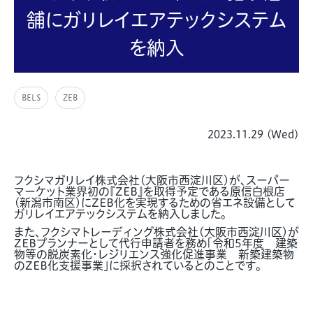
舗にガリレイエアテックシステム
を納入
BELS
ZEB
2023.11.29 (Wed)
フクシマガリレイ株式会社(大阪市西淀川区)が、スーパー
マーケット業界初の『ZEB』を取得予定である原信白根店
(新潟市南区)にZEB化を実現するための省エネ設備として
ガリレイエアテックシステムを納入しました。
また、フクシマトレーディング株式会社(大阪市西淀川区)が
ZEBプランナーとして代行申請者を務め「令和5年度 建築
物等の脱炭素化・レジリエンス強化促進事業 新築建築物
のZEB化支援事業」に採択されているとのことです。