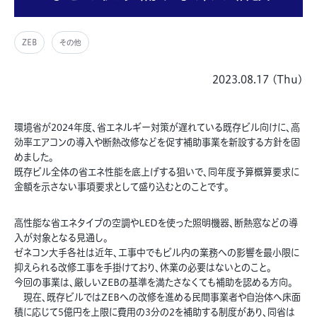
ZEB
その他
2023.08.17 (Thu)
環境省が2024年度、省エネルギー対策が遅れている既存ビル向けに、高
効率エアコンの導入や断熱改修などを促す補助事業を新設する方針を固
めました。
既存ビル全体の省エネ性能を底上げする狙いで、同年度予算概算要求に
金額を示さない事項要求として盛り込むとのことです。
高性能な省エネタイプの空調やLEDを使った照明機器、断熱窓などの導
入が対象となる見通し。
ゼネコン大手各社は近年、工事中でもビル内の業務への影響を最小限に
抑えられる改修工事を手掛けており、休業の必要はないとのこと。
今回の事業は、厳しいZEBの基準を満たさなくても補助を認める方向。
現在、既存ビルではZEBへの改修を進める民間事業者や自治体へ床面
積に応じて5億円を上限に費用の3分の2を補助する制度があり、同省は