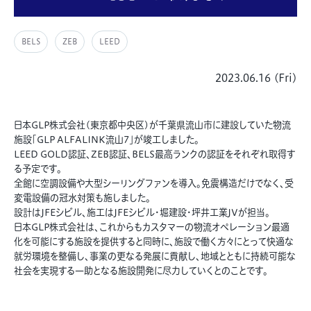
BELS
ZEB
LEED
2023.06.16 (Fri)
日本GLP株式会社(
東京都中央区
)が千葉県流山市に建設していた物流
施設「GLP ALFALINK流山7」が竣工しました。
LEED GOLD認証、ZEB認証、BELS最高ランクの認証をそれぞれ取得す
る予定です。
全館に空調設備や大型シーリングファンを導入。免震構造だけでなく、受
変電設備の冠水対策も施しました。
設計はJFEシビル、施工はJFEシビル・堀建設・坪井工業JVが担当。
日本GLP株式会社は、これからもカスタマーの物流オペレーション最適
化を可能にする施設を提供すると同時に、施設で働く方々にとって快適な
就労環境を整備し、事業の更なる発展に貢献し、地域とともに持続可能な
社会を実現する一助となる施設開発に尽力していくとのことです。