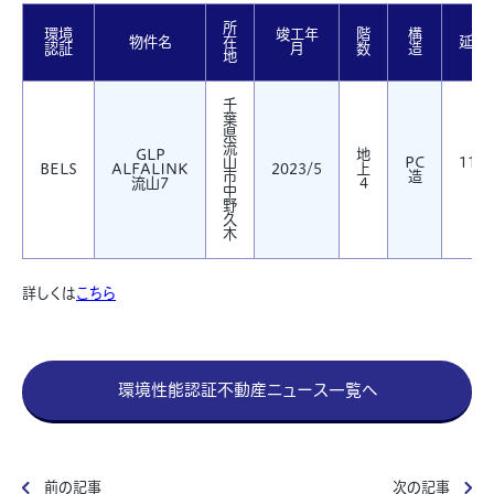
所
環境
竣工年
階
構
物件名
在
延床
認証
月
数
造
地
千
葉
県
流
GLP
地
山
PC
118,
BELS
ALFALINK
2023/5
上
市
造
流山7
4
中
野
久
木
詳しくは
こちら
環境性能認証不動産ニュース一覧へ
前の記事
次の記事