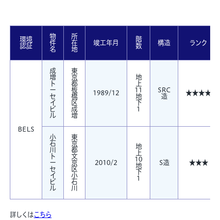
物
所
環境
階
件
在
竣工年月
構造
ランク
認証
数
名
地
成
東
増
京
地
ト
都
上
ー
板
11
SRC
1989/12
★★★★
セ
橋
地
造
イ
区
下
ビ
成
1
ル
増
BELS
小
東
石
京
地
川
都
上
ト
文
10
ー
京
2010/2
S造
★★★
地
セ
区
下
イ
小
1
ビ
石
ル
川
詳しくは
こちら