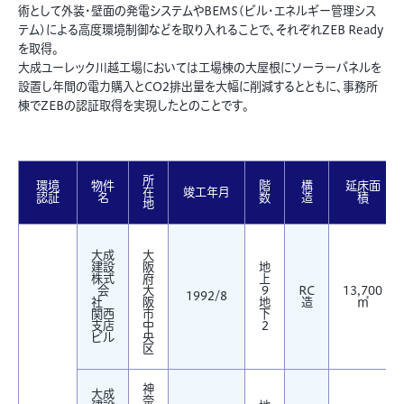
術として外装・壁面の発電システムやBEMS(ビル・エネルギー管理シス
テム)による高度環境制御などを取り入れることで、それぞれZEB Ready
を取得。
大成ユーレック川越工場においては工場棟の大屋根にソーラーパネルを
設置し年間の電力購入とCO2排出量を大幅に削減するとともに、事務所
棟でZEBの認証取得を実現したとのことです。
所
環境
物件
階
構
延床面
在
竣工年月
認証
名
数
造
積
地
大成
大
建設
阪
地
株式
府
上
会
大
9
RC
13,700
1992/8
社
阪
地
造
㎡
関西
市
下
支店
中
2
ビル
央
区
神
大成
奈