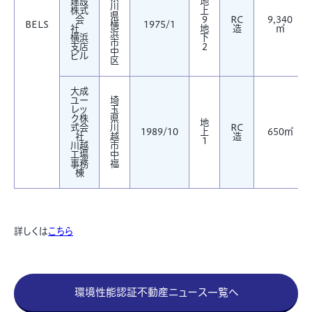
建設
地
川
株式
上
県
会
9
RC
9,340
BELS
横
1975/1
社
地
造
㎡
浜
横浜
下
市
支店
2
中
ビル
区
大成
ユー
埼
レッ
玉
ク株
県
地
式会
川
RC
1989/10
上
650㎡
社
越
造
1
川越
市
工場
中
事務
福
棟
詳しくは
こちら
環境性能認証不動産ニュース一覧へ