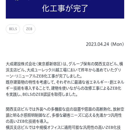
化工事が完了
BELS
ZEB
2023.04.24 (Mon)
大成建設株式会社(東京都新宿区)は､グループ保有の関西支店ビル､横
浜支店ビル、大成ユーレック川越工場において昨年から進めていたグリ
ーン･リニューアルZEB化工事が完了しました。
既存建築物の特性を考慮して、それぞれに最適な省エネルギー・創エネル
ギー技術を導入することで、建物を使いながらの改修工事によるZEB化
を実践し、BELSのZEB認証を取得しました。
関西支店ビルでは外装への多機能な庇の設置や窓面の高断熱化、放射空
調と明るさ感照明制御など、多様な顧客ニーズに応える先進かつ汎用性
の高いZEB化技術を導入。
横浜支店ビルでは中規模オフィスに適用可能な汎用性の高いZEB化技