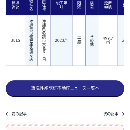
物
所
環境
竣工年
階
構
延床
件
在
評価
認証
月
数
造
面積
名
地
沖
沖
縄
縄
県
県
労
名
働
護
そ
平
499.7
BELS
金
市
2023/1
の
ZEB
屋
㎡
庫
大
他
名
北
護
３
支
丁
店
目
環境性能認証不動産ニュース一覧へ
前の記事
次の記事