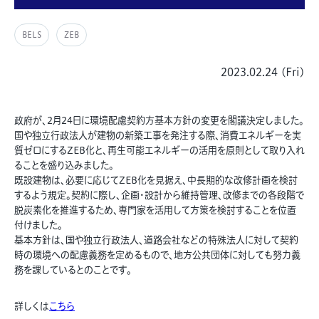
BELS
ZEB
2023.02.24 (Fri)
政府が、2月24日に環境配慮契約方基本方針の変更を閣議決定しました。
国や独立行政法人が建物の新築工事を発注する際、消費エネルギーを実
質ゼロにするZEB化と、再生可能エネルギーの活用を原則として取り入れ
ることを盛り込みました。
既設建物は、必要に応じてZEB化を見据え、中長期的な改修計画を検討
するよう規定。契約に際し、企画・設計から維持管理、改修までの各段階で
脱炭素化を推進するため、専門家を活用して方策を検討することを位置
付けました。
基本方針は、国や独立行政法人、道路会社などの特殊法人に対して契約
時の環境への配慮義務を定めるもので、地方公共団体に対しても努力義
務を課しているとのことです。
詳しくは
こちら