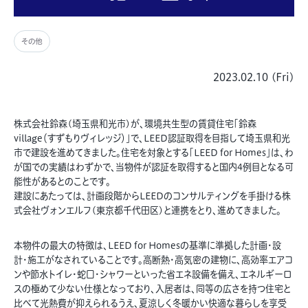
その他
2023.02.10 (Fri)
株式会社鈴森(埼玉県和光市)が、環境共生型の賃貸住宅「鈴森
village（すずもりヴィレッジ）」で、LEED認証取得を目指して埼玉県和光
市で建設を進めてきました。住宅を対象とする「LEED for Homes」は、わ
が国での実績はわずかで、当物件が認証を取得すると国内4例目となる可
能性があるとのことです。
建設にあたっては、計画段階からLEEDのコンサルティングを手掛ける株
式会社ヴォンエルフ(東京都千代田区)と連携をとり、進めてきました。
本物件の最大の特徴は、LEED for Homesの基準に準拠した計画・設
計・施工がなされていることです。高断熱・高気密の建物に、高効率エアコ
ンや節水トイレ・蛇口・シャワーといった省エネ設備を備え、エネルギーロ
スの極めて少ない仕様となっており、入居者は、同等の広さを持つ住宅と
比べて光熱費が抑えられるうえ、夏涼しく冬暖かい快適な暮らしを享受