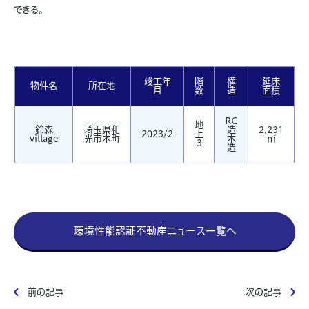
できる。
竣工年
階
構
延床
物件名
所在地
月
数
造
面積
RC
地
鈴森
埼玉県和
造
2,231
2023/2
上
village
光市本町
木
㎡
3
造
環境性能認証不動産ニュース一覧へ
前の記事
次の記事