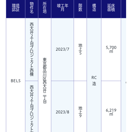
物
所
環境
竣工年
階
構
延床
件
在
認証
月
数
造
面積
名
地
西
大
井
2
丁
目
地
プ
5,700
2023/7
上
ロ
㎡
5
ジ
ェ
東
ク
京
ト
都
西
品
棟
川
RC
区
Z
BELS
西
Ori
造
大
西
井
大
二
井
丁
2
目
丁
目
地
プ
6,219
2023/8
上
ロ
㎡
9
ジ
ェ
ク
ト