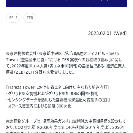
BELS
ZEB
2023.02.01 (Wed)
東京建物株式会社(東京都中央区)が、「超高層オフィスビルHareza
Tower (豊島区東池袋)における ZEB 実現への各種取り組み 」に関し
て、2022年度省エネ大賞(省エネ事例部門)の最高位である「経済産業大
臣賞(ZEB・ZEH 分野)」を受賞しました。
［Hareza Tower における 省エネに向けた 主な取り組み内容］
・グリッド型空調機およびグリッド型加湿器の開発・採用
・センシングデータを活用した空調機冷媒温度可変制御の採用
・オフィス貸室内における照度 500lx 化
東京建物グループは、温室効果ガス排出量削減の中長期目標を設定して
おり、CO2 排出量 を2030年度までに40％削減(2019 年度比)、2050年