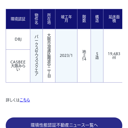
物
所
竣工年
階
構
延床面
環境認証
件
在
月
数
造
積
名
地
大
パ
阪
DBJ
ー
市
ク
浪
ス
速
サ
地
区
S
19,683
ウ
2023/1
上
難
造
㎡
ス
14
波
CASBEE
ス
中
大阪みら
ク
二
い
エ
丁
ア
目
詳しくは
こちら
環境性能認証不動産ニュース一覧へ