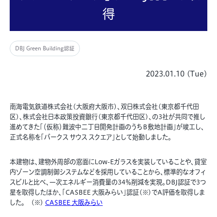
得
DBJ Green Building認証
2023.01.10 (Tue)
南海電気鉄道株式会社(大阪府大阪市)、双日株式会社(東京都千代田
区)、株式会社日本政策投資銀行(東京都千代田区)、の3社が共同で推し
進めてきた「（仮称）難波中二丁目開発計画のうちＢ敷地計画」が竣工し、
正式名称を「パークス サウス スクエア」として始動しました。
本建物は、建物外周部の窓面にLow-Eガラスを実装していることや、貸室
内ゾーン空調制御システムなどを採用していることから、標準的なオフィ
スビルと比べ、一次エネルギー消費量の34％削減を実現。DBJ認証で3つ
星を取得したほか、「CASBEE 大阪みらい」認証(※)でA評価を取得しま
した。 (※)
CASBEE 大阪みらい