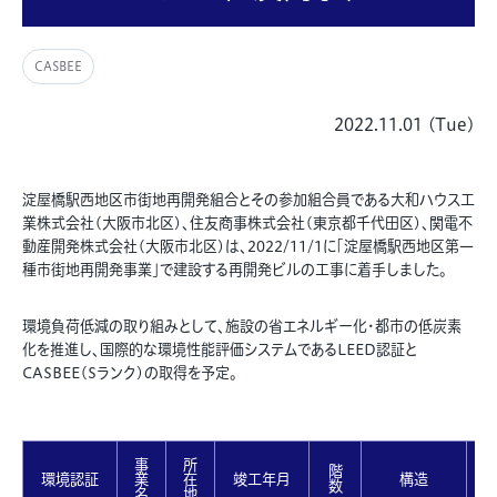
CASBEE
2022.11.01 (Tue)
淀屋橋駅西地区市街地再開発組合とその参加組合員である大和ハウス工
業株式会社(大阪市北区)、住友商事株式会社(東京都千代田区)、関電不
動産開発株式会社(大阪市北区)は、2022/11/1に「淀屋橋駅西地区第一
種市街地再開発事業」
で建設する再開発ビルの工事に着手しました。
環境負荷低減の取り組みとして、施設の省エネルギー化・都市の低炭素
化を推進し、国際的な環境性能評価システムであるLEED認証と
CASBEE(Sランク)の取得を予定。
事
所
階
環境認証
業
在
竣工年月
構造
数
名
地