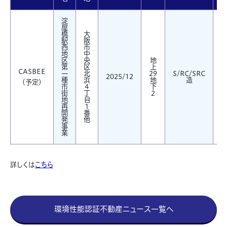
淀
屋
橋
大
駅
阪
西
市
地
中
区
央
地
第
区
上
CASBEE
一
北
29
S/RC/SRC
1
2025/12
種
浜
地
造
(予定)
市
４
下
街
丁
2
地
目
再
１
開
番
発
他
事
業
詳しくは
こちら
環境性能認証不動産ニュース一覧へ