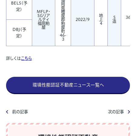
BELS(予
岡
県
定)
MFLP・
糟
SGリア
屋
地
S
36,2
ルティ
郡
2022/9
上
造
㎡
福岡粕
粕
4
屋
屋
DBJ(予
町
46-
定)
3
詳しくは
こちら
環境性能認証不動産ニュース一覧へ
前の記事
次の記事