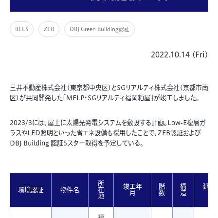
BELS
ZEB
DBJ Green Building認証
2022.10.14 (Fri)
三井不動産株式会社(東京都中央区)とSGリアルティ株式会社(京都市南
区)が共同開発した「MFLP・SGリアルティ福岡粕屋」が竣工しました。
2023/3には、屋上に太陽光発電システムを敷設する計画。Low-E複層ガ
ラスやLED照明といった省エネ設備も採用したことで、ZEB認証および
DBJ Building 認証5スター取得を予定している。
所
竣工年
階
構
延床
環境認証
物件名
在
月
数
造
積
地
福