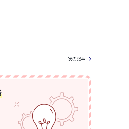
次の記事
務