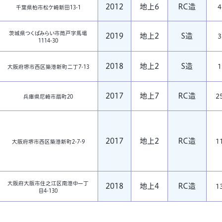
2012
地上6
RC造
4
千葉県柏市松ケ崎新田13-1
茨城県つくばみらい市筒戸字馬場
2019
地上2
S造
3
1114-30
2018
地上2
S造
1
大阪府堺市西区築港新町二丁7-13
2017
地上7
RC造
2
兵庫県尼崎市扇町20
2017
地上2
RC造
1
大阪府堺市西区築港新町2-7-9
大阪府大阪市住之江区南港中一丁
2018
地上4
RC造
1
目4-130