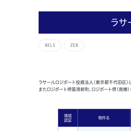
ラサ
BELS
ZEB
ラサールロジポート投資法人(東京都千代田区)は
またロジポート堺築港新町、ロジポート堺(南棟)(北
環境
物件名
認証