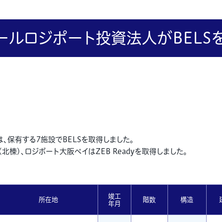
ールロジポート投資法人がBELS
、保有する7施設でBELSを取得しました。
棟)、ロジポート大阪ベイはZEB Readyを取得しました。
竣工
所在地
階数
構造
年月