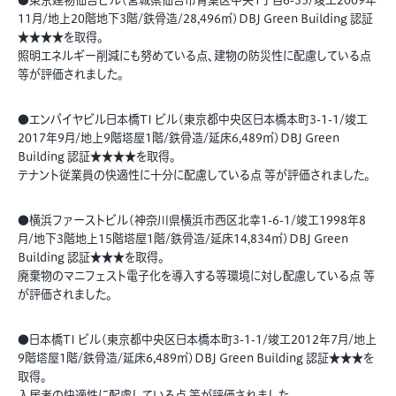
●東京建物仙台ビル(宮城県仙台市青葉区中央1丁目6-35/竣工2009年
11月/地上20階地下3階/鉄骨造/28,496㎡)DBJ Green Building 認証
★★★★を取得。
照明エネルギー削減にも努めている点、建物の防災性に配慮している点
等が評価されました。
●エンパイヤビル日本橋TI ビル(東京都中央区日本橋本町3-1-1/竣工
2017年9月/地上9階塔屋1階/鉄骨造/延床6,489㎡)DBJ Green
Building 認証★★★★を取得。
テナント従業員の快適性に十分に配慮している点 等が評価されました。
●横浜ファーストビル(神奈川県横浜市西区北幸1-6-1/竣工1998年8
月/地下3階地上15階塔屋1階/鉄骨造/延床14,834㎡)DBJ Green
Building 認証★★★を取得。
廃棄物のマニフェスト電子化を導入する等環境に対し配慮している点 等
が評価されました。
●日本橋TI ビル(東京都中央区日本橋本町3-1-1/竣工2012年7月/地上
9階塔屋1階/鉄骨造/延床6,489㎡)DBJ Green Building 認証★★★を
取得。
入居者の快適性に配慮している点 等が評価されました。