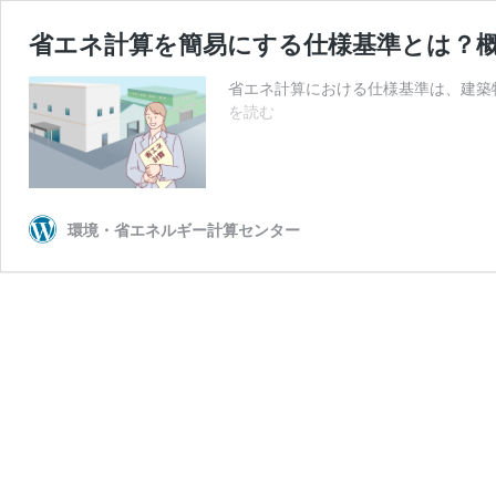
省エネ計算を簡易にする仕様基準とは？
省エネ計算における仕様基準は、建築
省
を読む
エ
ネ
計
算
を
環境・省エネルギー計算センター
簡
易
に
す
る
仕
様
基
準
と
は？